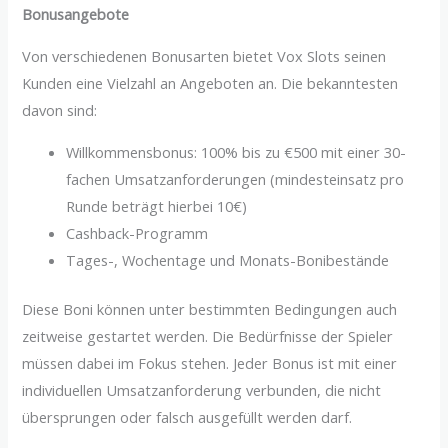
Bonusangebote
Von verschiedenen Bonusarten bietet Vox Slots seinen
Kunden eine Vielzahl an Angeboten an. Die bekanntesten
davon sind:
Willkommensbonus: 100% bis zu €500 mit einer 30-
fachen Umsatzanforderungen (mindesteinsatz pro
Runde beträgt hierbei 10€)
Cashback-Programm
Tages-, Wochentage und Monats-Bonibestände
Diese Boni können unter bestimmten Bedingungen auch
zeitweise gestartet werden. Die Bedürfnisse der Spieler
müssen dabei im Fokus stehen. Jeder Bonus ist mit einer
individuellen Umsatzanforderung verbunden, die nicht
übersprungen oder falsch ausgefüllt werden darf.