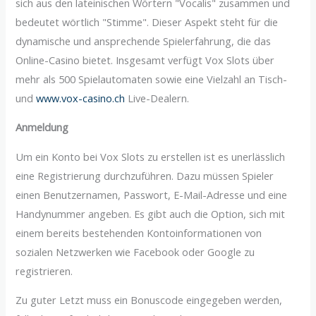
sich aus den lateinischen Wörtern "Vocalis" zusammen und
bedeutet wörtlich "Stimme". Dieser Aspekt steht für die
dynamische und ansprechende Spielerfahrung, die das
Online-Casino bietet. Insgesamt verfügt Vox Slots über
mehr als 500 Spielautomaten sowie eine Vielzahl an Tisch-
und
www.vox-casino.ch
Live-Dealern.
Anmeldung
Um ein Konto bei Vox Slots zu erstellen ist es unerlässlich
eine Registrierung durchzuführen. Dazu müssen Spieler
einen Benutzernamen, Passwort, E-Mail-Adresse und eine
Handynummer angeben. Es gibt auch die Option, sich mit
einem bereits bestehenden Kontoinformationen von
sozialen Netzwerken wie Facebook oder Google zu
registrieren.
Zu guter Letzt muss ein Bonuscode eingegeben werden,