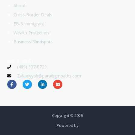
About
Cross-Border Deals
EB-5 Immigrant
Wealth Protection
Business Blindspots
Get In Touch
(469) 307-8729
Zakariyyah@paradigmpaths.com
F
T
L
E
a
w
i
n
c
i
n
v
e
t
k
e
b
t
e
l
o
e
d
o
o
r
i
p
k
n
e
-
-
Copyright © 2026
f
i
n
Powered by