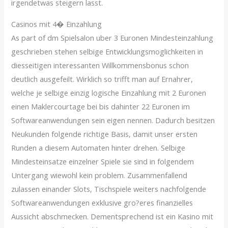
irgendetwas steigern lasst.
Casinos mit 4� Einzahlung
As part of dm Spielsalon uber 3 Euronen Mindesteinzahlung
geschrieben stehen selbige Entwicklungsmoglichkeiten in
diesseitigen interessanten Willkommensbonus schon
deutlich ausgefeilt. Wirklich so trifft man auf Ernahrer,
welche je selbige einzig logische Einzahlung mit 2 Euronen
einen Maklercourtage bei bis dahinter 22 Euronen im
Softwareanwendungen sein eigen nennen. Dadurch besitzen
Neukunden folgende richtige Basis, damit unser ersten
Runden a diesem Automaten hinter drehen. Selbige
Mindesteinsatze einzelner Spiele sie sind in folgendem
Untergang wiewohl kein problem. Zusammenfallend
zulassen einander Slots, Tischspiele weiters nachfolgende
Softwareanwendungen exklusive gro?eres finanzielles
Aussicht abschmecken. Dementsprechend ist ein Kasino mit