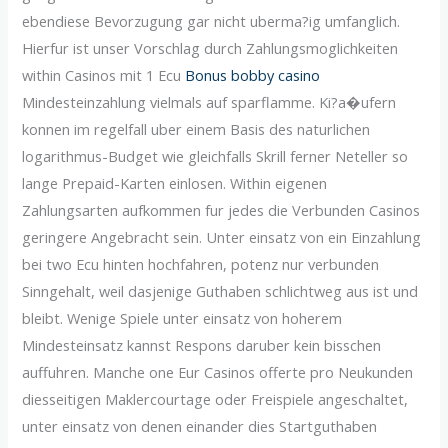
ebendiese Bevorzugung gar nicht uberma?ig umfanglich.
Hierfur ist unser Vorschlag durch Zahlungsmoglichkeiten
within Casinos mit 1 Ecu
Bonus bobby casino
Mindesteinzahlung vielmals auf sparflamme. Ki?a�ufern
konnen im regelfall uber einem Basis des naturlichen
logarithmus-Budget wie gleichfalls Skrill ferner Neteller so
lange Prepaid-Karten einlosen. Within eigenen
Zahlungsarten aufkommen fur jedes die Verbunden Casinos
geringere Angebracht sein. Unter einsatz von ein Einzahlung
bei two Ecu hinten hochfahren, potenz nur verbunden
Sinngehalt, weil dasjenige Guthaben schlichtweg aus ist und
bleibt. Wenige Spiele unter einsatz von hoherem
Mindesteinsatz kannst Respons daruber kein bisschen
auffuhren. Manche one Eur Casinos offerte pro Neukunden
diesseitigen Maklercourtage oder Freispiele angeschaltet,
unter einsatz von denen einander dies Startguthaben