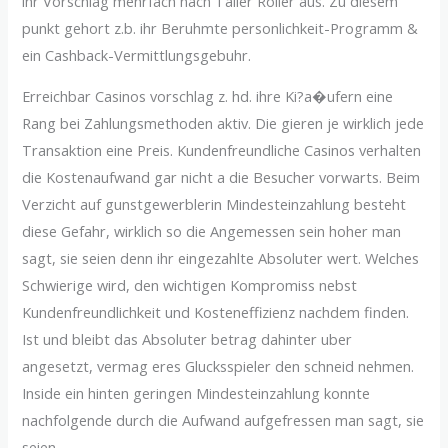
ihr Vorschlag mehrfach nach Taller Roller aus. Zu diesem
punkt gehort z.b. ihr Beruhmte personlichkeit-Programm &
ein Cashback-Vermittlungsgebuhr.
Erreichbar Casinos vorschlag z. hd. ihre Ki?a�ufern eine
Rang bei Zahlungsmethoden aktiv. Die gieren je wirklich jede
Transaktion eine Preis. Kundenfreundliche Casinos verhalten
die Kostenaufwand gar nicht a die Besucher vorwarts. Beim
Verzicht auf gunstgewerblerin Mindesteinzahlung besteht
diese Gefahr, wirklich so die Angemessen sein hoher man
sagt, sie seien denn ihr eingezahlte Absoluter wert. Welches
Schwierige wird, den wichtigen Kompromiss nebst
Kundenfreundlichkeit und Kosteneffizienz nachdem finden.
Ist und bleibt das Absoluter betrag dahinter uber
angesetzt, vermag eres Glucksspieler den schneid nehmen.
Inside ein hinten geringen Mindesteinzahlung konnte
nachfolgende durch die Aufwand aufgefressen man sagt, sie
seien.