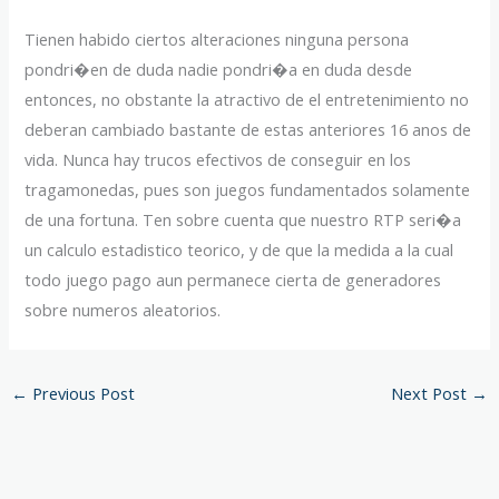
Tienen habido ciertos alteraciones ninguna persona
pondri�en de duda nadie pondri�a en duda desde
entonces, no obstante la atractivo de el entretenimiento no
deberan cambiado bastante de estas anteriores 16 anos de
vida. Nunca hay trucos efectivos de conseguir en los
tragamonedas, pues son juegos fundamentados solamente
de una fortuna. Ten sobre cuenta que nuestro RTP seri�a
un calculo estadistico teorico, y de que la medida a la cual
todo juego pago aun permanece cierta de generadores
sobre numeros aleatorios.
←
Previous Post
Next Post
→