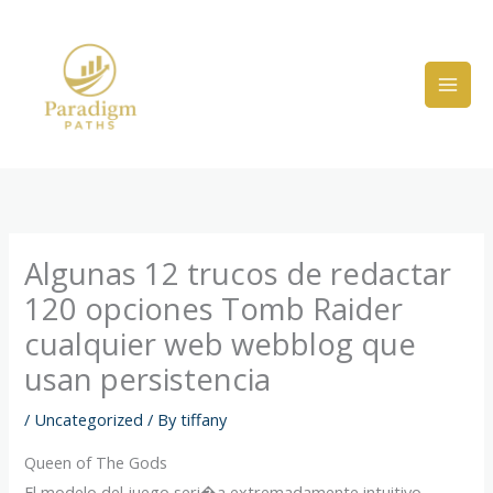
Skip
to
content
Algunas 12 trucos de redactar
120 opciones Tomb Raider
cualquier web webblog que
usan persistencia
/
Uncategorized
/ By
tiffany
Queen of The Gods
El modelo del juego seri�a extremadamente intuitivo,