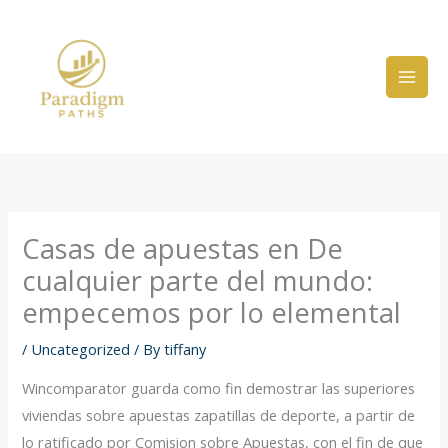
Skip
to
content
Casas de apuestas en De
cualquier parte del mundo:
empecemos por lo elemental
/
Uncategorized
/ By
tiffany
Wincomparator guarda como fin demostrar las superiores
viviendas sobre apuestas zapatillas de deporte, a partir de
lo ratificado por Comision sobre Apuestas, con el fin de que