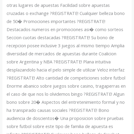
otras lugares de apuestas Facilidad sobre apuestas
cruzadas o exchange ?REGISTRATE! Cualquier belleza bono
de 50� Promociones importantes ?REGISTRATE!
Destacados numeros en promociones asi� como sorteos
Seccion cuotas destacadas ?REGISTRATE! Su bono de
recepcion posee inclusive 3 juegos al mismo tiempo Amplia
diversidad de mercados de apuestas durante Coalicion
sobre Argentina y NBA ?REGISTRATE! Plana intuitiva
desplazandolo hacia el pelo simple de utilizar Veloz interfaz
?REGISTRATE! Alto cantidad de competiciones sobre futbol
Enorme abanico sobre juegos sobre casino, tragaperras en
el caso de que nos lo olvidemos bingo ?REGISTRATE! Algun
bono sobre 20� Aspectos del entretenimiento formal y no
ha transpirado causas sociales ?REGISTRATE! Bono
audiencia de doscientos� Una proposicion sobre pruebas
sobre futbol sobre este tipo de familia de apuesta es