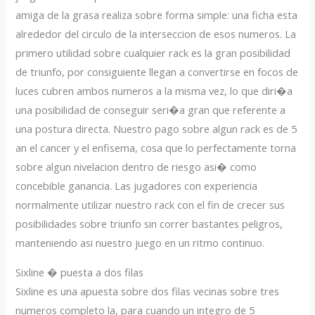
amiga de la grasa realiza sobre forma simple: una ficha esta
alrededor del circulo de la interseccion de esos numeros. La
primero utilidad sobre cualquier rack es la gran posibilidad
de triunfo, por consiguiente llegan a convertirse en focos de
luces cubren ambos numeros a la misma vez, lo que diri�a
una posibilidad de conseguir seri�a gran que referente a
una postura directa. Nuestro pago sobre algun rack es de 5
an el cancer y el enfisema, cosa que lo perfectamente torna
sobre algun nivelacion dentro de riesgo asi� como
concebible ganancia. Las jugadores con experiencia
normalmente utilizar nuestro rack con el fin de crecer sus
posibilidades sobre triunfo sin correr bastantes peligros,
manteniendo asi nuestro juego en un ritmo continuo.
Sixline � puesta a dos filas
Sixline es una apuesta sobre dos filas vecinas sobre tres
numeros completo la, para cuando un integro de 5