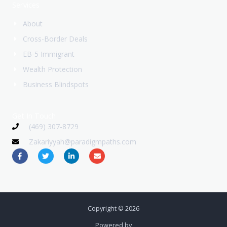
Services
About
Cross-Border Deals
EB-5 Immigrant
Wealth Protection
Business Blindspots
Get In Touch
(469) 307-8729
Zakariyyah@paradigmpaths.com
F
T
L
E
a
w
i
n
c
i
n
v
e
t
k
e
b
t
e
l
o
e
d
o
o
r
i
p
k
n
e
-
-
Copyright © 2026
f
i
n
Powered by