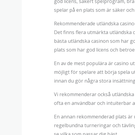
god licens, säkert spelprogram, bra
spelar på en plats som är säker och
Rekommenderade utländska casinon
Det finns flera utmärkta utländska 
bästa utländska casinon som har god
plats som har god licens och betroe
En av de mest populära är casino u
möjligt för spelare att börja spela 
innan du gör några stora insättning
Vi rekommenderar också utländska sp
ofta en användbar och intuiterbar a
En annan rekommenderad plats är u
regelbundna turneringar och tävling
se vilka som passar dig bäst.