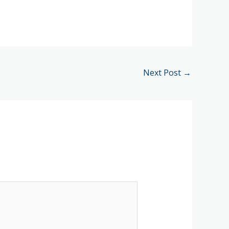
Next Post
→