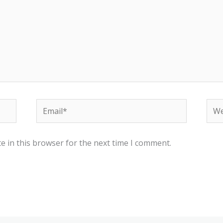
Email*
Web
e in this browser for the next time I comment.