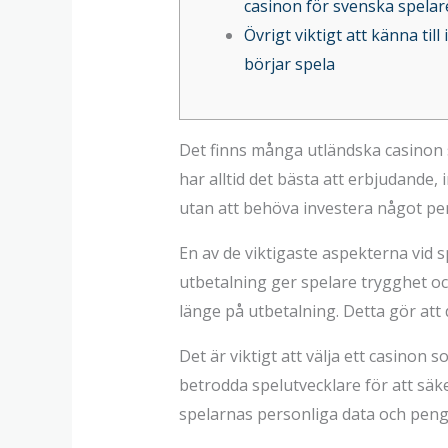
casinon för svenska spelar
Övrigt viktigt att känna till
börjar spela
Det finns många utländska casinon 
har alltid det bästa att erbjudande,
utan att behöva investera något pen
En av de viktigaste aspekterna vid 
utbetalning ger spelare trygghet oc
länge på utbetalning. Detta gör att 
Det är viktigt att välja ett casinon
betrodda spelutvecklare för att säke
spelarnas personliga data och peng