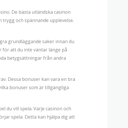
casino. De bästa utländska casinon
en trygg och spännande upplevelse.
 några grundläggande saker innan du
r för att du inte väntar länge på
goda betygsättningar från andra
krav. Dessa bonuser kan vara en bra
vilka bonuser som är tillgängliga
pel du vill spela. Varje casinon och
örjar spela. Detta kan hjälpa dig att