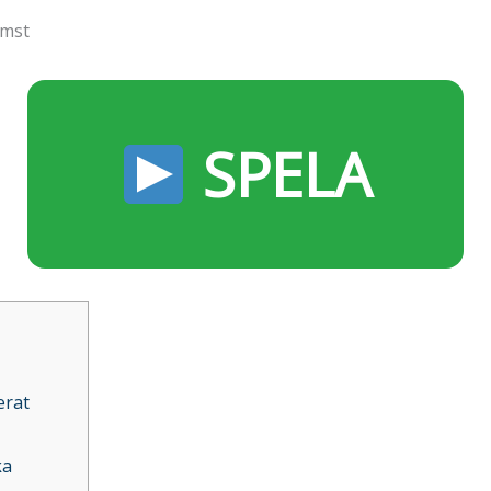
omst
SPELA
erat
ka