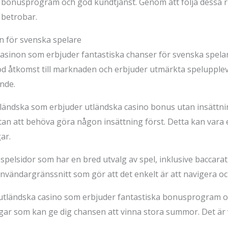
 bonusprogram och god kundtjänst. Genom att följa dessa rik
 betrobar.
 för svenska spelare
casinon som erbjuder fantastiska chanser för svenska spela
 åtkomst till marknaden och erbjuder utmärkta spelupplevels
nde.
tländska som erbjuder utländska casino bonus utan insättn
utan att behöva göra någon insättning först. Detta kan vara e
ar.
elsidor som har en bred utvalg av spel, inklusive baccarat, 
nvändargränssnitt som gör att det enkelt är att navigera och
tländska casino som erbjuder fantastiska bonusprogram oc
ar som kan ge dig chansen att vinna stora summor. Det är v