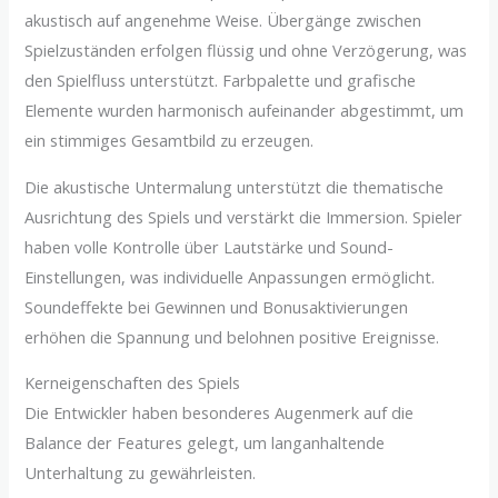
akustisch auf angenehme Weise. Übergänge zwischen
Spielzuständen erfolgen flüssig und ohne Verzögerung, was
den Spielfluss unterstützt. Farbpalette und grafische
Elemente wurden harmonisch aufeinander abgestimmt, um
ein stimmiges Gesamtbild zu erzeugen.
Die akustische Untermalung unterstützt die thematische
Ausrichtung des Spiels und verstärkt die Immersion. Spieler
haben volle Kontrolle über Lautstärke und Sound-
Einstellungen, was individuelle Anpassungen ermöglicht.
Soundeffekte bei Gewinnen und Bonusaktivierungen
erhöhen die Spannung und belohnen positive Ereignisse.
Kerneigenschaften des Spiels
Die Entwickler haben besonderes Augenmerk auf die
Balance der Features gelegt, um langanhaltende
Unterhaltung zu gewährleisten.