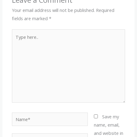
Leave a Comment
Your email address will not be published.
Required
fields are marked
*
Type
here..
Name*
Save my
name, email,
and website in