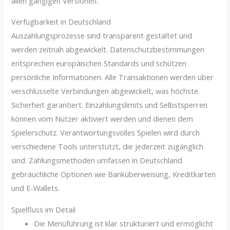
allen gängigen Versionen.
Verfügbarkeit in Deutschland
Auszahlungsprozesse sind transparent gestaltet und
werden zeitnah abgewickelt. Datenschutzbestimmungen
entsprechen europäischen Standards und schützen
persönliche Informationen. Alle Transaktionen werden über
verschlüsselte Verbindungen abgewickelt, was höchste
Sicherheit garantiert. Einzahlungslimits und Selbstsperren
können vom Nutzer aktiviert werden und dienen dem
Spielerschutz. Verantwortungsvolles Spielen wird durch
verschiedene Tools unterstützt, die jederzeit zugänglich
sind. Zahlungsmethoden umfassen in Deutschland
gebräuchliche Optionen wie Banküberweisung, Kreditkarten
und E-Wallets.
Spielfluss im Detail
Die Menüführung ist klar strukturiert und ermöglicht