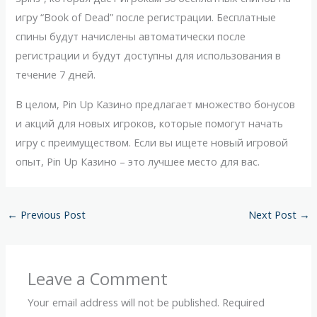
игру “Book of Dead” после регистрации. Бесплатные
спины будут начислены автоматически после
регистрации и будут доступны для использования в
течение 7 дней.
В целом, Pin Up Казино предлагает множество бонусов
и акций для новых игроков, которые помогут начать
игру с преимуществом. Если вы ищете новый игровой
опыт, Pin Up Казино – это лучшее место для вас.
←
Previous Post
Next Post
→
Leave a Comment
Your email address will not be published.
Required