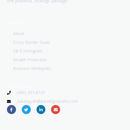
one powerful, strategic package.
Services
About
Cross-Border Deals
EB-5 Immigrant
Wealth Protection
Business Blindspots
Get In Touch
(469) 307-8729
Zakariyyah@paradigmpaths.com
F
T
L
E
a
w
i
n
c
i
n
v
e
t
k
e
b
t
e
l
o
e
d
o