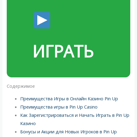
ИГРАТЬ
Содержимое
Преимущества Игры в Онлайн Казино Pin Up
Преимущества игры в Pin Up Casino
Как Зарегистрироваться и Начать Играть в Pin Up
Казино
Бонусы и Акции для Новых Игроков в Pin Up