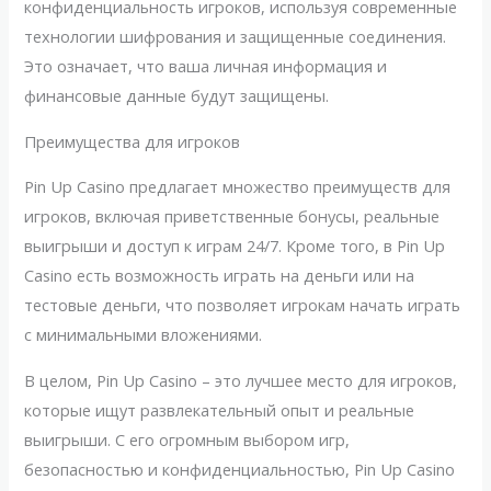
конфиденциальность игроков, используя современные
технологии шифрования и защищенные соединения.
Это означает, что ваша личная информация и
финансовые данные будут защищены.
Преимущества для игроков
Pin Up Casino предлагает множество преимуществ для
игроков, включая приветственные бонусы, реальные
выигрыши и доступ к играм 24/7. Кроме того, в Pin Up
Casino есть возможность играть на деньги или на
тестовые деньги, что позволяет игрокам начать играть
с минимальными вложениями.
В целом, Pin Up Casino – это лучшее место для игроков,
которые ищут развлекательный опыт и реальные
выигрыши. С его огромным выбором игр,
безопасностью и конфиденциальностью, Pin Up Casino