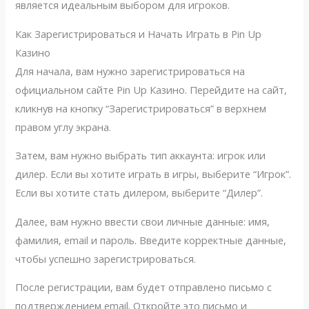
является идеальным выбором для игроков.
Как Зарегистрироваться и Начать Играть в Pin Up
Казино
Для начала, вам нужно зарегистрироваться на
официальном сайте Pin Up Казино. Перейдите на сайт,
кликнув на кнопку “Зарегистрироваться” в верхнем
правом углу экрана.
Затем, вам нужно выбрать тип аккаунта: игрок или
дилер. Если вы хотите играть в игры, выберите “Игрок”.
Если вы хотите стать дилером, выберите “Дилер”.
Далее, вам нужно ввести свои личные данные: имя,
фамилия, email и пароль. Введите корректные данные,
чтобы успешно зарегистрироваться.
После регистрации, вам будет отправлено письмо с
подтверждением email. Откройте это письмо и