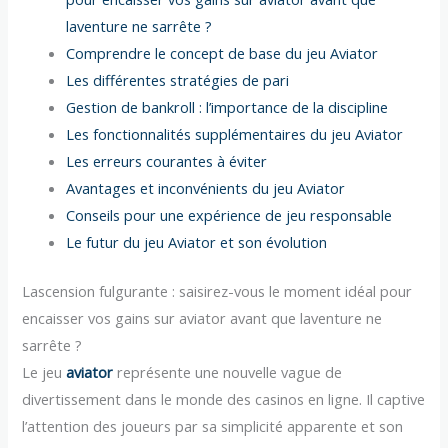
laventure ne sarrête ?
Comprendre le concept de base du jeu Aviator
Les différentes stratégies de pari
Gestion de bankroll : l’importance de la discipline
Les fonctionnalités supplémentaires du jeu Aviator
Les erreurs courantes à éviter
Avantages et inconvénients du jeu Aviator
Conseils pour une expérience de jeu responsable
Le futur du jeu Aviator et son évolution
Lascension fulgurante : saisirez-vous le moment idéal pour
encaisser vos gains sur aviator avant que laventure ne
sarrête ?
Le jeu
aviator
représente une nouvelle vague de
divertissement dans le monde des casinos en ligne. Il captive
l’attention des joueurs par sa simplicité apparente et son