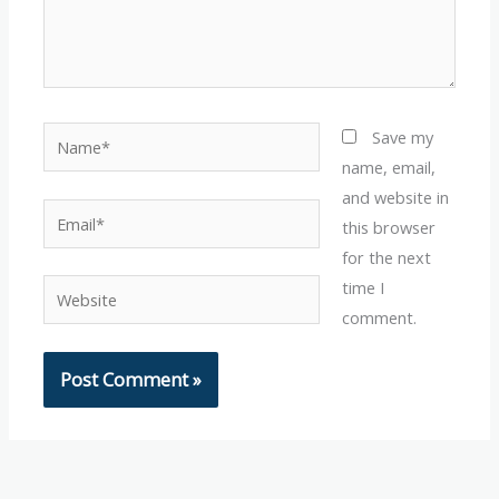
Name*
Save my
name, email,
and website in
Email*
this browser
for the next
time I
Website
comment.