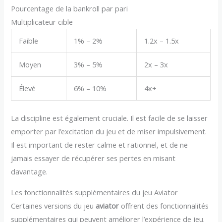
Pourcentage de la bankroll par pari
Multiplicateur cible
Faible
1% – 2%
1.2x – 1.5x
Moyen
3% – 5%
2x – 3x
Élevé
6% – 10%
4x+
La discipline est également cruciale. Il est facile de se laisser
emporter par l’excitation du jeu et de miser impulsivement.
Il est important de rester calme et rationnel, et de ne
jamais essayer de récupérer ses pertes en misant
davantage.
Les fonctionnalités supplémentaires du jeu Aviator
Certaines versions du jeu
aviator
offrent des fonctionnalités
supplémentaires qui peuvent améliorer l’expérience de jeu.