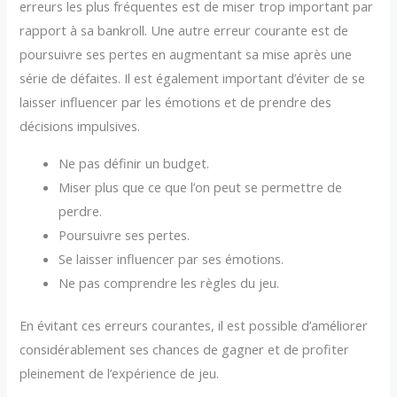
erreurs les plus fréquentes est de miser trop important par
rapport à sa bankroll. Une autre erreur courante est de
poursuivre ses pertes en augmentant sa mise après une
série de défaites. Il est également important d’éviter de se
laisser influencer par les émotions et de prendre des
décisions impulsives.
Ne pas définir un budget.
Miser plus que ce que l’on peut se permettre de
perdre.
Poursuivre ses pertes.
Se laisser influencer par ses émotions.
Ne pas comprendre les règles du jeu.
En évitant ces erreurs courantes, il est possible d’améliorer
considérablement ses chances de gagner et de profiter
pleinement de l’expérience de jeu.