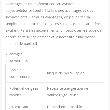
Avantages et inconvénients du jeu Aviator
Le jeu
aviator
présente à la fois des avantages et des
inconvénients. Parmi les avantages, on peut citer sa
simplicité, son potentiel de gains rapides et son caractère
excitant. Parmi les inconvénients, on peut citer le risque de
perdre sa mise rapidement et la nécessité d’une bonne
gestion de bankroll.
Avantages
Inconvénients
Facile à
Risque de perte rapide
comprendre
Potentiel de gains
Nécessite une gestion de
rapides
bankroll rigoureuse
Jeu excitant
Dépendance possible