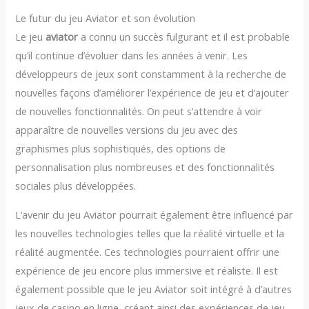
Le futur du jeu Aviator et son évolution
Le jeu
aviator
a connu un succès fulgurant et il est probable
qu’il continue d’évoluer dans les années à venir. Les
développeurs de jeux sont constamment à la recherche de
nouvelles façons d’améliorer l’expérience de jeu et d’ajouter
de nouvelles fonctionnalités. On peut s’attendre à voir
apparaître de nouvelles versions du jeu avec des
graphismes plus sophistiqués, des options de
personnalisation plus nombreuses et des fonctionnalités
sociales plus développées.
L’avenir du jeu Aviator pourrait également être influencé par
les nouvelles technologies telles que la réalité virtuelle et la
réalité augmentée. Ces technologies pourraient offrir une
expérience de jeu encore plus immersive et réaliste. Il est
également possible que le jeu Aviator soit intégré à d’autres
jeux de casino en ligne, créant ainsi des expériences de jeu