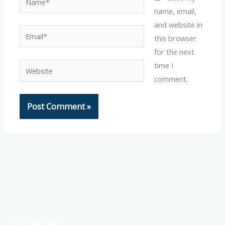
name, email,
and website in
Email*
this browser
for the next
time I
Website
comment.
Paradigm Paths