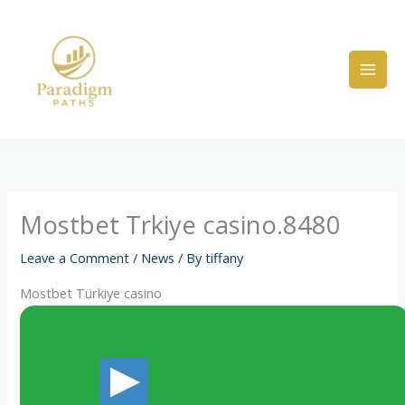
Skip
to
content
Mostbet Trkiye casino.8480
Leave a Comment
/
News
/ By
tiffany
Mostbet Türkiye casino