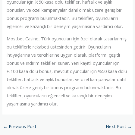
oyuncular için %50 kasa dolu teklifler, haftalık ve aylık
bonuslar, ve özel kampanyalar dahil olmak üzere geniş bir
bonus programı bulunmaktadır. Bu teklifler, oyuncuların
eğlenceli ve kazançlı bir deneyim yaşamasına yardımcı olur.
Mostbet Casino, Türk oyuncuları için özel olarak tasarlanmış
bu tekliflerle rekabeti üstesinden getirir. Oyuncuların
ihtiyaçlarına ve tercihlerine uygun olarak, platform, çeşitli
bonus ve indirim teklifleri sunar. Yeni kayıtlı oyuncular için
%100 kasa dolu bonus, mevcut oyuncular için %50 kasa dolu
teklifler, haftalık ve aylık bonuslar, ve özel kampanyalar dahil
olmak üzere geniş bir bonus programı bulunmaktadır. Bu
teklifler, oyuncuların eğlenceli ve kazançlı bir deneyim
yaşamasına yardımcı olur.
←
Previous Post
Next Post
→