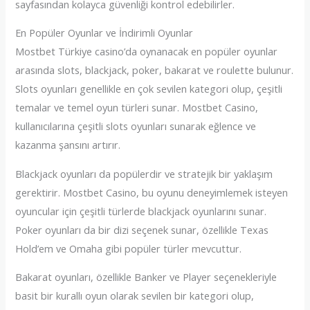
sayfasından kolayca güvenliği kontrol edebilirler.
En Popüler Oyunlar ve İndirimli Oyunlar
Mostbet Türkiye casino’da oynanacak en popüler oyunlar
arasında slots, blackjack, poker, bakarat ve roulette bulunur.
Slots oyunları genellikle en çok sevilen kategori olup, çeşitli
temalar ve temel oyun türleri sunar. Mostbet Casino,
kullanıcılarına çeşitli slots oyunları sunarak eğlence ve
kazanma şansını artırır.
Blackjack oyunları da popülerdir ve stratejik bir yaklaşım
gerektirir. Mostbet Casino, bu oyunu deneyimlemek isteyen
oyuncular için çeşitli türlerde blackjack oyunlarını sunar.
Poker oyunları da bir dizi seçenek sunar, özellikle Texas
Hold’em ve Omaha gibi popüler türler mevcuttur.
Bakarat oyunları, özellikle Banker ve Player seçenekleriyle
basit bir kurallı oyun olarak sevilen bir kategori olup,