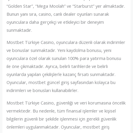
“Golden Star”, “Mega Moolah” ve “Starburst” yer almaktadır.
Bunun yanı sıra, casino, canlı dealer oyunları sunarak
oyunculara daha gerçekçi ve etkileyici bir deneyim
sunmaktadır.
Mostbet Türkiye Casino, oyunculara düzenli olarak indirimler
ve bonuslar sunmaktadır. Yeni kaydolma bonusu, yeni
oyunculara özel olarak sunulan 100% para yatırma bonusu
ile öne çıkmaktadır. Ayrıca, belirli tarihlerde ve belirli
oyunlarda yapılan çekilişlerle kazanç fırsatı sunmaktadır.
Oyuncular, mostbet güncel giriş sayfasından kolayca bu
indirimleri ve bonusları kullanabilirler.
Mostbet Türkiye Casino, güvenliği ve veri korumasına öncelik
vermektedir. Bu nedenle, tüm finansal işlemler ve kişisel
bilgilerin güvenli bir şekilde işlenmesi için gerekli güvenlik
önlemleri uygulanmaktadır. Oyuncular, mostbet giriş