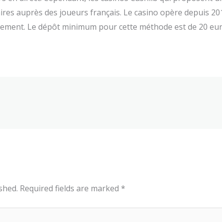
aires auprès des joueurs français. Le casino opère depuis 20
ement. Le dépôt minimum pour cette méthode est de 20 eur
shed.
Required fields are marked
*