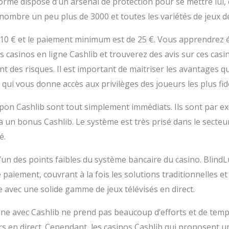
forme dispose d’un arsenal de protection pour se mettre lui,
ombre un peu plus de 3000 et toutes les variétés de jeux de
0 € et le paiement minimum est de 25 €. Vous apprendrez ég
 casinos en ligne Cashlib et trouverez des avis sur ces casin
t des risques. Il est important de maitriser les avantages qu’i
 qui vous donne accès aux privilèges des joueurs les plus fid
upon Cashlib sont tout simplement immédiats. Ils sont par ex
a un bonus Cashlib. Le système est très prisé dans le secteu
é.
et l’un des points faibles du système bancaire du casino. Bli
iement, couvrant à la fois les solutions traditionnelles e
re avec une solide gamme de jeux télévisés en direct.
gne avec Cashlib ne prend pas beaucoup d’efforts et de temp
s en direct. Cependant, les casinos Cashlib qui proposent un