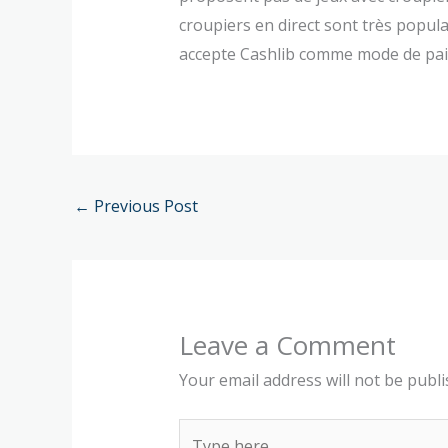
croupiers en direct sont très popul
accepte Cashlib comme mode de pai
←
Previous Post
Leave a Comment
Your email address will not be publi
Type