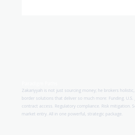
Paradigm Paths
Zakariyyah is not just sourcing money; he brokers holistic,
border solutions that deliver so much more: Funding. U.S
contract access. Regulatory compliance. Risk mitigation. 
market entry. All in one powerful, strategic package.