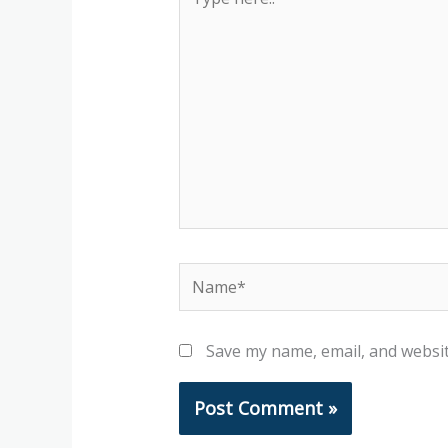
here..
Name*
Save my name, email, and websit