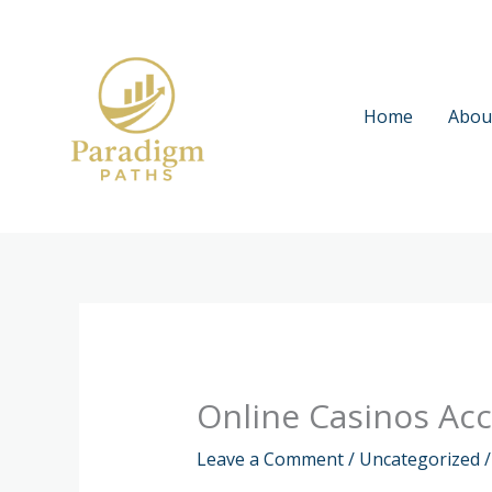
Skip
to
content
Home
Abou
Online Casinos Acc
Leave a Comment
/
Uncategorized
/