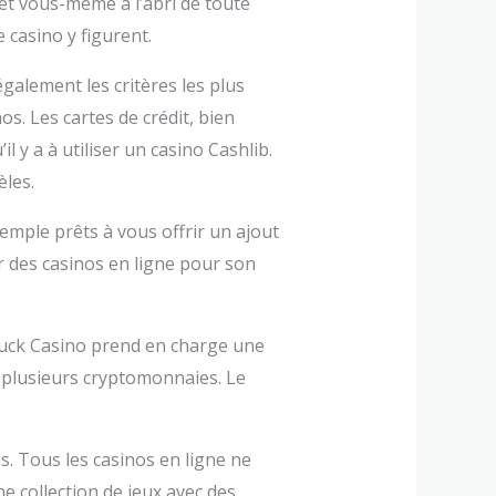
 et vous-même à l’abri de toute
 casino y figurent.
alement les critères les plus
os. Les cartes de crédit, bien
l y a à utiliser un casino Cashlib.
èles.
emple prêts à vous offrir un ajout
r des casinos en ligne pour son
ndLuck Casino prend en charge une
t plusieurs cryptomonnaies. Le
s. Tous les casinos en ligne ne
e collection de jeux avec des