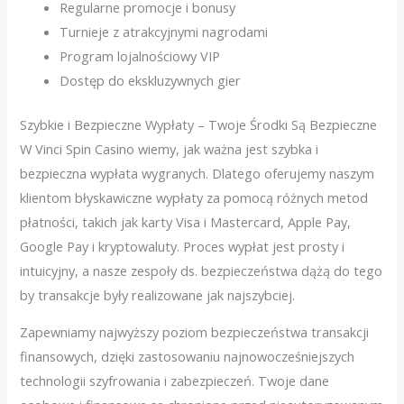
Regularne promocje i bonusy
Turnieje z atrakcyjnymi nagrodami
Program lojalnościowy VIP
Dostęp do ekskluzywnych gier
Szybkie i Bezpieczne Wypłaty – Twoje Środki Są Bezpieczne
W Vinci Spin Casino wiemy, jak ważna jest szybka i
bezpieczna wypłata wygranych. Dlatego oferujemy naszym
klientom błyskawiczne wypłaty za pomocą różnych metod
płatności, takich jak karty Visa i Mastercard, Apple Pay,
Google Pay i kryptowaluty. Proces wypłat jest prosty i
intuicyjny, a nasze zespoły ds. bezpieczeństwa dążą do tego
by transakcje były realizowane jak najszybciej.
Zapewniamy najwyższy poziom bezpieczeństwa transakcji
finansowych, dzięki zastosowaniu najnowocześniejszych
technologii szyfrowania i zabezpieczeń. Twoje dane