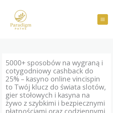
Skip
to
content
5000+ sposobów na wygraną i
cotygodniowy cashback do
25% – kasyno online vincispin
to Twój klucz do świata slotów,
gier stołowych i kasyna na
żywo z szybkimi i bezpiecznymi
płatnościami oraz codziennymi