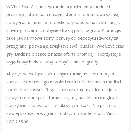
W Vinci Spin Casino regularnie organizujemy turnieje i
promocje, które dają naszym klientom dodatkową szansę
na wygraną. Turnieje to doskonały sposób na rywalizację z
innymi graczami i zdobycie atrakcyjnych nagród. Promocje,
takie jak darmowe spiny, bonusy od depozytu i zwroty za
przegrane, pozwalają zwiększyć swój budżet i wydłużyć czas
gry. Bądź na bieżąco z naszą ofertą promocji i skorzystaj z
wyjątkowych okazji, aby zdobyć cenne nagrody.
Aby być na bieżąco z aktualnymi turniejami i promocjami,
zapisz się do naszego newslettera lub śledź nas na mediach
społecznościowych. Regularnie publikujemy informacje o
nowych promocjach i turniejach, aby nasi klienci mogli jak
najszybciej skorzystać z atrakcyjnych okazji. Nie przegap
swojej szansy na wygraną i dołącz do społeczności Vinci
Spin Casino!