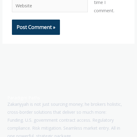
time I
Website
comment.
Paradigm Paths
Zakariyyah is not just sourcing money; he brokers holistic,
cross-border solutions that deliver so much more:
Funding. U.S. government contract access. Regulatory
compliance. Risk mitigation. Seamless market entry. All in
one powerful, strategic package.