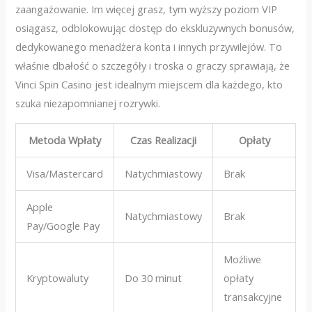
zaangażowanie. Im więcej grasz, tym wyższy poziom VIP
osiągasz, odblokowując dostęp do ekskluzywnych bonusów,
dedykowanego menadżera konta i innych przywilejów. To
właśnie dbałość o szczegóły i troska o graczy sprawiają, że
Vinci Spin Casino jest idealnym miejscem dla każdego, kto
szuka niezapomnianej rozrywki.
Metoda Wpłaty
Czas Realizacji
Opłaty
Visa/Mastercard
Natychmiastowy
Brak
Apple
Natychmiastowy
Brak
Pay/Google Pay
Możliwe
Kryptowaluty
Do 30 minut
opłaty
transakcyjne