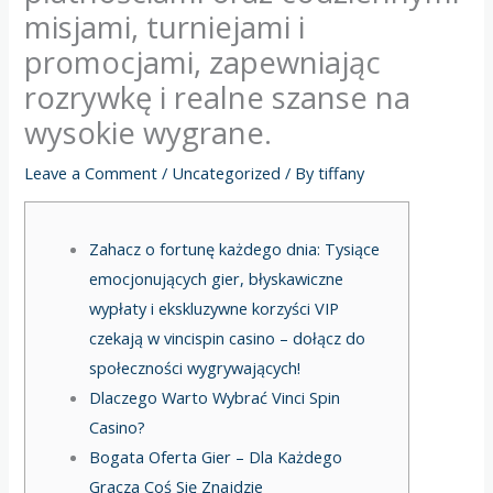
misjami, turniejami i
promocjami, zapewniając
rozrywkę i realne szanse na
wysokie wygrane.
Leave a Comment
/
Uncategorized
/ By
tiffany
Zahacz o fortunę każdego dnia: Tysiące
emocjonujących gier, błyskawiczne
wypłaty i ekskluzywne korzyści VIP
czekają w vincispin casino – dołącz do
społeczności wygrywających!
Dlaczego Warto Wybrać Vinci Spin
Casino?
Bogata Oferta Gier – Dla Każdego
Gracza Coś Się Znajdzie